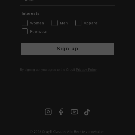
Interests
Women
Men
Apparel
Footwear
Sign up
By signing up, you agree to the Cruyff
Privacy Policy
.
© 2026 Cruyff Classics Alle Rechte vorbehalten
DE | € EUR