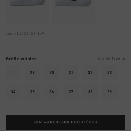
code:
CJ251051-159
Größe wählen
Größentabelle
28
29
30
31
32
33
34
35
36
37
38
39
ZUM WARENKORB HINZUFÜGEN