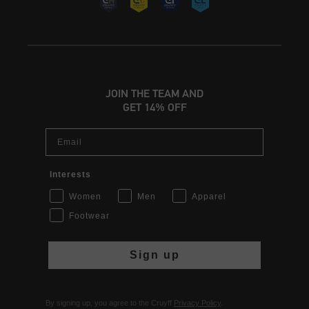
JOIN THE TEAM AND
GET 14% OFF
Email
Interests
Women
Men
Apparel
Footwear
Sign up
By signing up, you agree to the Cruyff
Privacy Policy
.