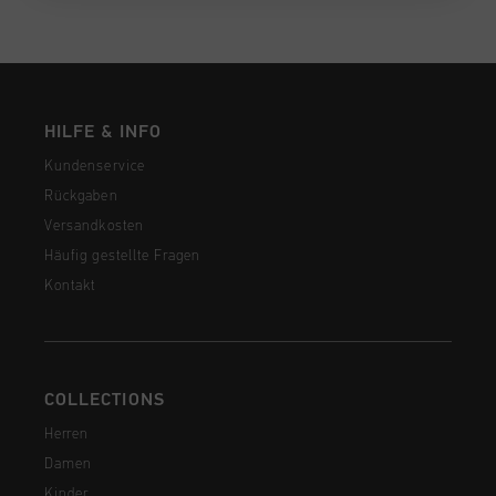
HILFE & INFO
Kundenservice
Rückgaben
Versandkosten
Häufig gestellte Fragen
Kontakt
COLLECTIONS
Herren
Damen
Kinder