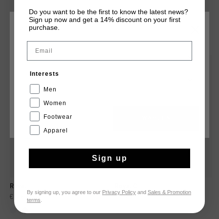
Do you want to be the first to know the latest news?
Sign up now and get a 14% discount on your first
purchase.
WÄHLEN SIE IHREN STANDORT UND IHRE SPRACHE
DAS KÖNNTE IHNEN AUCH GEFALLEN
Email
Deutschland
Interests
Deutsch
Men
Women
Footwear
CANCEL
WÄHLEN
Apparel
Sign up
Raval
Royal C
By signing up, you agree to our
Privacy Policy
and
Sales & Promotion
€ 79,95
€ 69,95
terms
.