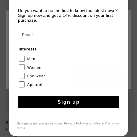
Do you want to be the first to know the latest news?
Sign up now and get a 14% discount on your first
purchase.
WÄHLEN SIE IHREN STANDORT UND IHRE SPRACHE
DAS KÖNNTE IHNEN AUCH GEFALLEN
Email
Deutschland
Interests
Deutsch
Men
Women
Footwear
CANCEL
WÄHLEN
Apparel
Sign up
Endorsed Tennis
Royal C
By signing up, you agree to our
Privacy Policy
and
Sales & Promotion
terms
.
€ 89,95
€ 69,95