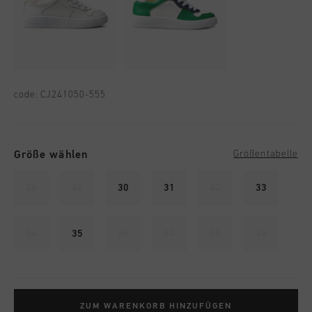
code:
CJ241050-555
Größe wählen
Größentabelle
28
29
30
31
32
33
34
35
36
37
38
39
ZUM WARENKORB HINZUFÜGEN