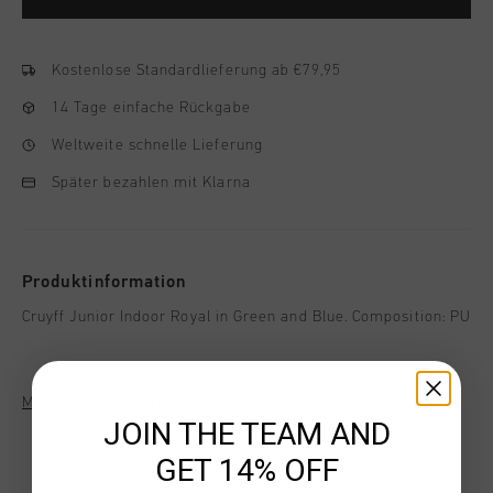
Kostenlose Standardlieferung ab €79,95
14 Tage einfache Rückgabe
Weltweite schnelle Lieferung
Später bezahlen mit Klarna
Produktinformation
Cruyff Junior Indoor Royal in Green and Blue. Composition: PU
Mehr Informationen
JOIN THE TEAM AND
GET 14% OFF