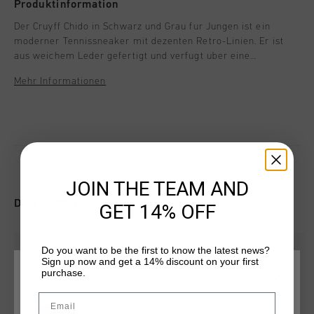
Produktinformation
Der Cruyff Chido in Schwarz und Grau fur Jungen ist ein
moderner Tennissneaker mit dezenten Retro-Linien. Er ist
aus weichem Leder gefertigt und verfugt uber eine
herausnehmbare, gepolsterte Innensohle fur ganztagigen
Mehr Informationen
Tragekomfort. Massgefertigte Schnursenkel verleihen dem
Schuh einen raffinierten Touch, wahrend goldfarbene
Logodetails und eine RB-Cupsohle mit Spoiler den Premium-
Look abrunden.
JOIN THE TEAM AND
DAS KÖNNTE IHNEN AUCH GEFALLEN
GET 14% OFF
Do you want to be the first to know the latest news?
Sign up now and get a 14% discount on your first
purchase.
WÄHLEN SIE IHREN STANDORT UND IHRE SPRACHE
Email