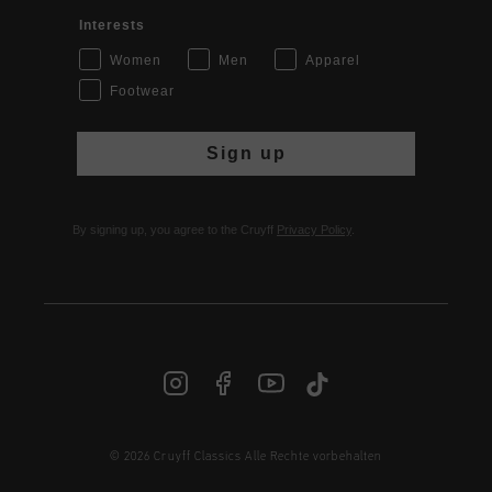
Interests
Women
Men
Apparel
Footwear
Sign up
By signing up, you agree to the Cruyff
Privacy Policy
.
© 2026 Cruyff Classics Alle Rechte vorbehalten
DE | € EUR