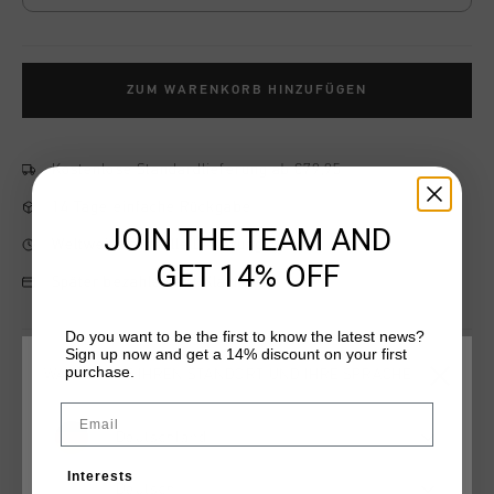
ZUM WARENKORB HINZUFÜGEN
Kostenlose Standardlieferung ab €79,95
14 Tage einfache Rückgabe
JOIN THE TEAM AND
Weltweite schnelle Lieferung
GET 14% OFF
Später bezahlen mit Klarna
Do you want to be the first to know the latest news?
Sign up now and get a 14% discount on your first
purchase.
WÄHLEN SIE IHREN STANDORT UND IHRE SPRACHE
Produktinformation
Email
The Igneous Windbreaker by Cruyff is a hooded full-zip
Deutschland
tracktop designed for both style and functionality. In bold
orange, this unisex junior windbreaker features a chest
Interests
pocket for easy storage and ventilation on the back panel for
Deutsch