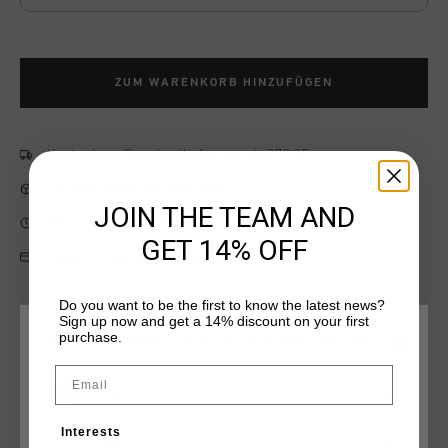
ZUM WARENKORB HINZUFÜGEN
Kostenlose Standardlieferung ab €79,95
14 Tage einfache Rückgabe
JOIN THE TEAM AND
Weltweite schnelle Lieferung
GET 14% OFF
Später bezahlen mit Klarna
Do you want to be the first to know the latest news?
Sign up now and get a 14% discount on your first
purchase.
WÄHLEN SIE IHREN STANDORT UND IHRE SPRACHE
Produktinformation
Email
The Igneous Trousers by Cruyff are designed for performance
Deutschland
and comfort. In a cool black, these unisex junior trackpants
feature breathable panels for optimal ventilation and
Interests
reflective elements for enhanced visibility. The regular fit
Deutsch