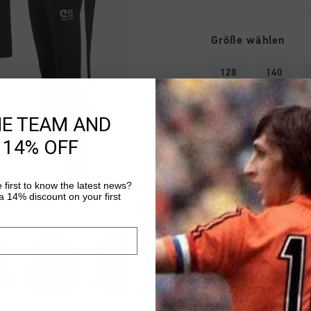
Größe wählen
128
140
HE TEAM AND
 14% OFF
ZUM W
 first to know the latest news?
Kostenlose Stand
 14% discount on your first
14 Tage einfache
Weltweite schnell
Später bezahlen 