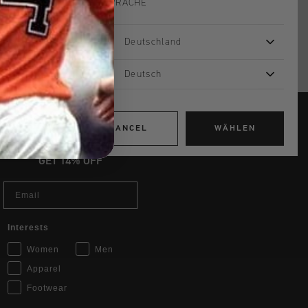
IHRE SPRACHE
Deutschland
Deutsch
CANCEL
WÄHLEN
JOIN THE TEAM AND
GET 14% OFF
Email
Interests
Women
Men
Apparel
Footwear