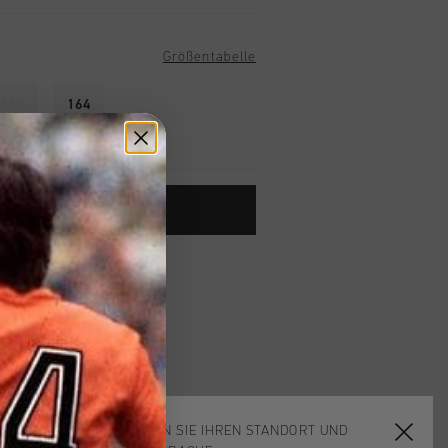
Größentabelle
152
164
ARENKORB HINZUFÜGEN
ardlieferung ab €79,95
 Rückgabe
e Lieferung
mit Klarna
WÄHLEN SIE IHREN STANDORT UND