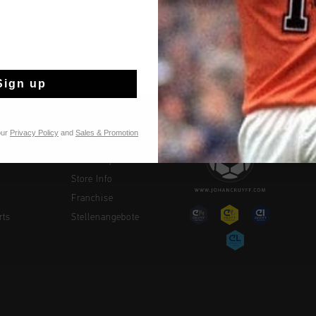
Sign up
our
Privacy Policy
and
Sales & Promotion
TIONS
CRUYFF
Über Cruyff
Store Info
Franchise
rts
Stellenangebote