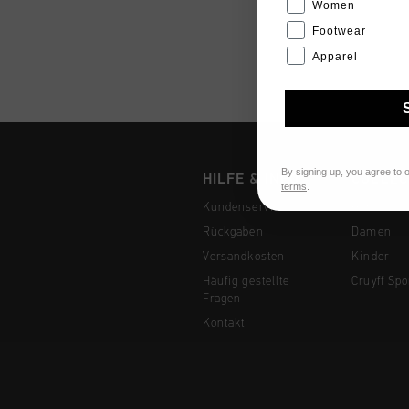
Women
Footwear
Apparel
By signing up, you agree to 
HILFE & INFO
COLLEC
terms
.
Kundenservice
Herren
Rückgaben
Damen
Versandkosten
Kinder
Häufig gestellte
Cruyff Spo
Fragen
Kontakt