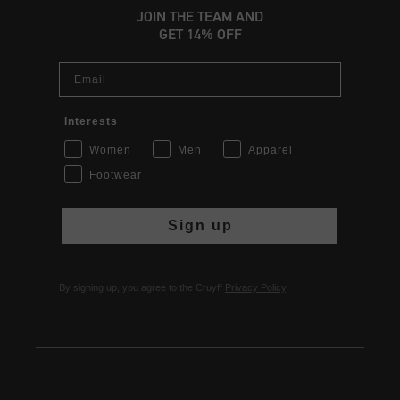
JOIN THE TEAM AND
GET 14% OFF
Email
Interests
Women
Men
Apparel
Footwear
Sign up
By signing up, you agree to the Cruyff
Privacy Policy
.