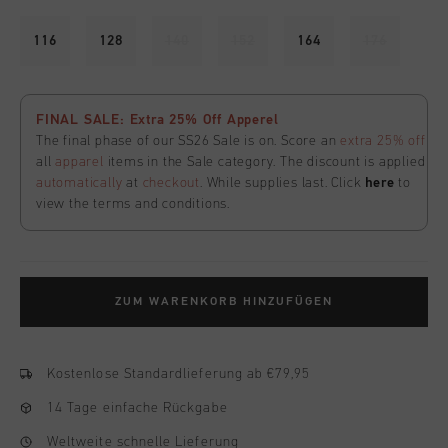
116
128
140
152
164
176
FINAL SALE: Extra 25% Off Apperel
The final phase of our SS26 Sale is on. Score an
extra 25% off
all
apparel
items in the Sale category. The discount is applied
automatically
at
checkout
. While supplies last. Click
here
to
view the terms and conditions.
ZUM WARENKORB HINZUFÜGEN
Kostenlose Standardlieferung ab €79,95
14 Tage einfache Rückgabe
Weltweite schnelle Lieferung