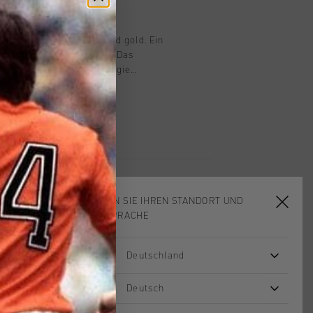
n
 für Kinder, in schwarz und gold. Ein
t mit normaler Passform. Das
 mit Cruyff-Turn-Technologie
ngsaktiv, feuchtigkeitsdurchlässig und
 ist sowie sehr schnell trocknet. Das
 der Haut sehr weich an, sodass
 garantiert ist. Mit zwei
tlichen Einsätzen und einem C-Lion-
 der Brust und dem Rücken
WÄHLEN SIE IHREN STANDORT UND
IHRE SPRACHE
Deutschland
sale
2 for 40
Deutsch