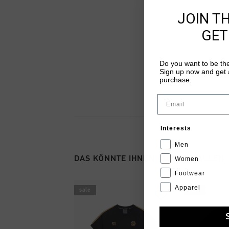
JOIN T
GET
Do you want to be the
Sign up now and get a
purchase.
Email
Interests
Men
DAS KÖNNTE IHNEN AUCH GEFALLEN
Women
Footwear
Apparel
sale
sale