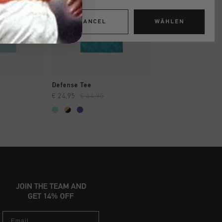
CANCEL
WÄHLEN
INKAUFEN
SCHNELL EINKAUFEN
SCHNELL EIN
Defense Tee
Classic Logo Tee
€ 24,95
€ 44,95
€ 19,95
...
JOIN THE TEAM AND
GET 14% OFF
Email