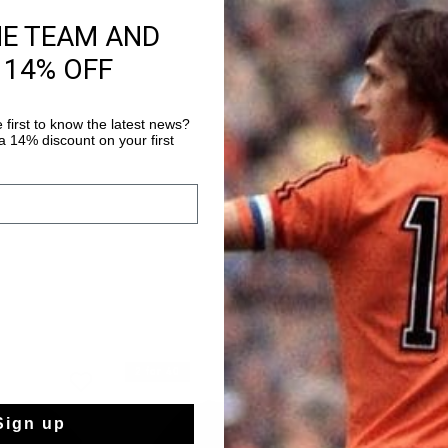
Produktinformatio
HE TEAM AND
Cruyff Tech Turn Shirt
 14% OFF
kurzärmeliges T-Shir
Polyester-Gewebe ist
ausgerüstet, die atmu
 first to know the latest news?
Mehr Informationen
 14% discount on your first
temperaturregulierend
Gewebe fühlt sich auf
Komfort beim Training
kontrastierenden, sei
Logo aus Silikon auf
angereichert.
2 for 40
sale
Sign up