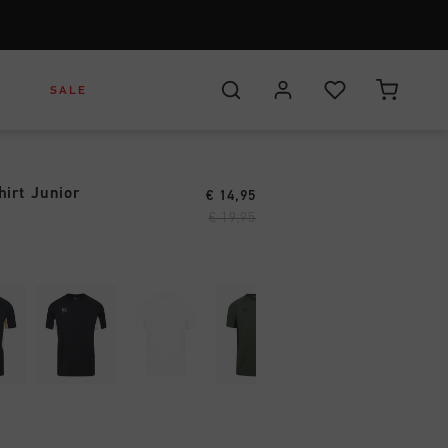
SALE
hirt Junior
€ 14,95
ar
s
uhe
Headwear
Headwear
€ 19,95
leidung
Bags
Bags