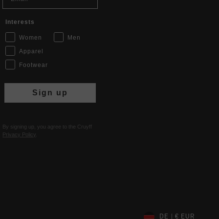
Interests
Women
Men
Apparel
Footwear
Sign up
By signing up, you agree to the Cruyff
Privacy Policy
.
DE | € EUR