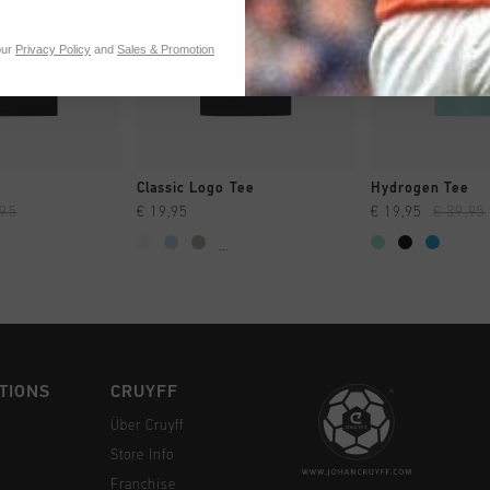
our
Privacy Policy
and
Sales & Promotion
 EINKAUFEN
SCHNELL EINKAUFEN
SCHNELL E
e
Classic Logo Tee
Hydrogen Tee
,95
€ 19,95
€ 19,95
€ 39,95
...
TIONS
CRUYFF
Über Cruyff
Store Info
Franchise