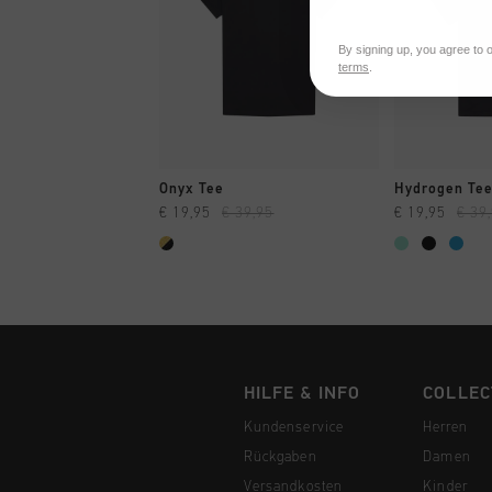
By signing up, you agree to 
terms
.
SCHNELL EINKAUFEN
SCHNELL
Onyx Tee
Hydrogen Te
€ 19,95
€ 39,95
€ 19,95
€ 39
HILFE & INFO
COLLEC
Kundenservice
Herren
Rückgaben
Damen
Versandkosten
Kinder