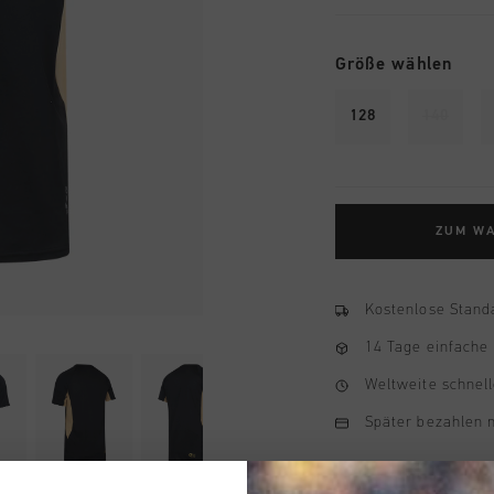
Größe wählen
128
140
ZUM W
Kostenlose Stand
14 Tage einfache
Weltweite schnell
Später bezahlen 