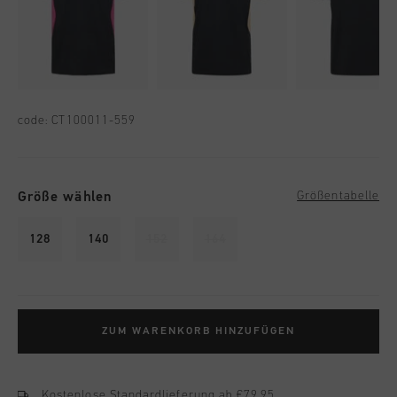
code:
CT100011-559
Größe wählen
Größentabelle
128
140
152
164
ZUM WARENKORB HINZUFÜGEN
Kostenlose Standardlieferung ab €79,95