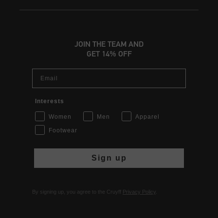
JOIN THE TEAM AND
GET 14% OFF
Email
Interests
Women
Men
Apparel
Footwear
Sign up
By signing up, you agree to the Cruyff
Privacy Policy
.