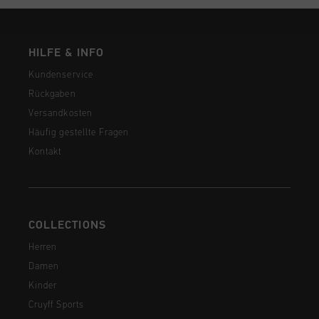
HILFE & INFO
Kundenservice
Rückgaben
Versandkosten
Häufig gestellte Fragen
Kontakt
COLLECTIONS
Herren
Damen
Kinder
Cruyff Sports