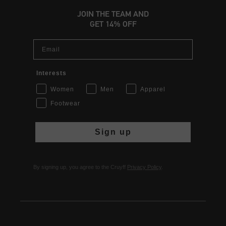
JOIN THE TEAM AND
GET 14% OFF
Email
Interests
Women
Men
Apparel
Footwear
Sign up
By signing up, you agree to the Cruyff
Privacy Policy
.