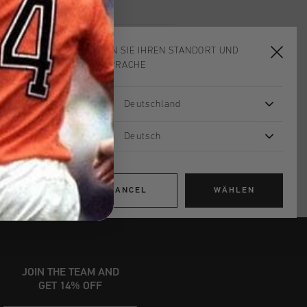
WÄHLEN SIE IHREN STANDORT UND
ADD
0
TO CART
IHRE SPRACHE
Deutschland
ardlieferung ab €79,95
 Rückgabe
Deutsch
e Lieferung
mit Klarna
CANCEL
WÄHLEN
JOIN THE TEAM AND
GET 14% OFF