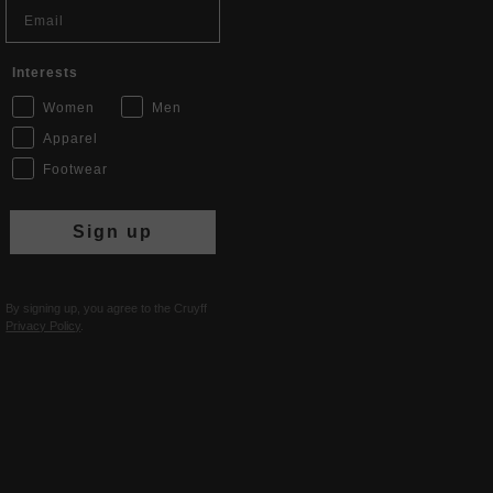
Email
Interests
Women
Men
Apparel
Footwear
Sign up
By signing up, you agree to the Cruyff
Privacy Policy
.