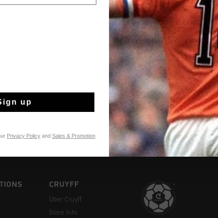
Kostenlose Stand
14 Tage einfache
Sign up
Weltweite schnell
Später bezahlen 
our
Privacy Policy
and
Sales & Promotion
TIONS
CRUYFF
Über Cruyff
Store Info