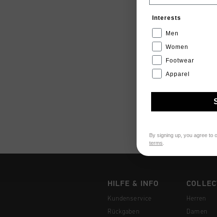
Interests
Men
Women
Footwear
Apparel
By signing up, you agree to 
terms
.
HILFE & INFO
COLLEC
Kundenservice
Herren
Rückgaben
Damen