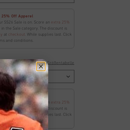
 25% Off Apperel
ur SS26 Sale is on. Score an
extra 25%
in the Sale category. The discount is
ly
at
checkout
. While supplies last. Click
ms and conditions.
Größentabelle
 25% Off Apperel
ur SS26 Sale is on. Score an
extra 25%
in the Sale category. The discount is
ly
at
checkout
. While supplies last. Click
ms and conditions.