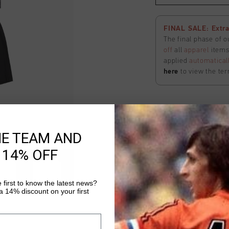
FINAL SALE: Extra
The final phase of o
off
all
apparel
items 
applied
automatical
here
to view the ter
Aquatic Short
HE TEAM AND
Auswählen size
 14% OFF
FINAL SALE: Extra
The final phase of o
 first to know the latest news?
 14% discount on your first
off
all
apparel
items 
applied
automatical
here
to view the ter