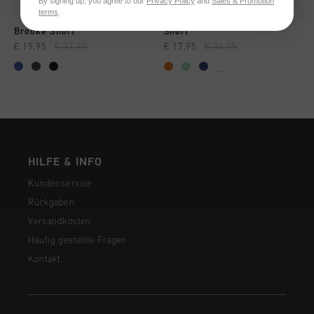
By signing up, you agree to our
Privacy Policy
and
Sales & Promotion
terms
.
Brooke Short
Short
€ 19,95
€ 37,95
€ 17,95
€ 34,95
...
HILFE & INFO
Kundenservice
Rückgaben
Versandkosten
Häufig gestellte Fragen
Kontakt