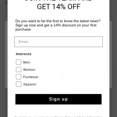
Mehr Informationen
und verfugen uber einen innenliegenden Bund mit
GET 14% OFF
umklappbarem Kordelzug, schraege Taschen ohne
Reissverschluss und ein Markenlabel mittig am Bund. Das
Cruyff-Logo prangt als silberner, reflektierender C-Loewe auf
Do you want to be the first to know the latest news?
Sign up now and get a 14% discount on your first
dem linken Bein.
purchase.
WÄHLEN SIE IHREN STANDORT UND IHRE SPRACHE
Email
Deutschland
DAS KÖNNTE IHNEN AUCH GEFALLEN
Interests
Deutsch
Men
sale
sale
Women
Footwear
CANCEL
WÄHLEN
Apparel
Sign up