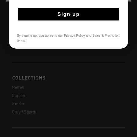
HILFE & INFO
Sign up
Kundenservice
Rückgaben
Versandkosten
By signing up, you agree to our
Privacy Policy
and
Sales & Promotion
Häufig gestellte Fragen
terms
.
Kontakt
COLLECTIONS
Herren
Damen
Kinder
Cruyff Sports