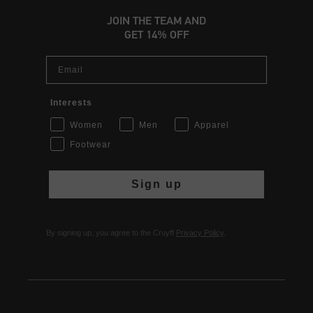
JOIN THE TEAM AND
GET 14% OFF
Email
Interests
Women
Men
Apparel
Footwear
Sign up
By signing up, you agree to the Cruyff
Privacy Policy
.