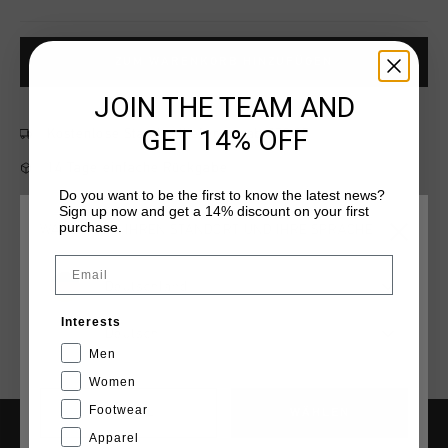
ZUM WARENKORB HINZUFÜGEN
JOIN THE TEAM AND
GET 14% OFF
Kostenlose Standardlieferung ab €79,95
14 Tage einfache Rückgabe
Do you want to be the first to know the latest news?
Weltweite schnelle Lieferung
Sign up now and get a 14% discount on your first
purchase.
WÄHLEN SIE IHREN STANDORT UND IHRE SPRACHE
Später bezahlen mit Klarna
Email
Deutschland
Interests
Deutsch
Men
Women
Footwear
CANCEL
WÄHLEN
Apparel