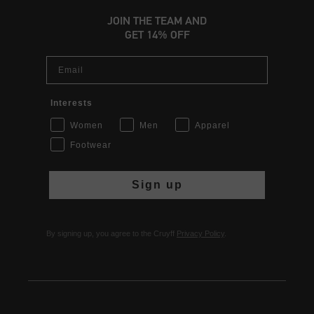
JOIN THE TEAM AND
GET 14% OFF
Email
Interests
Women
Men
Apparel
Footwear
Sign up
By signing up, you agree to the Cruyff
Privacy Policy
.