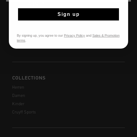
HILFE & INFO
Sign up
Kundenservice
Rückgaben
Versandkosten
By signing up, you agree to our
Privacy Policy
and
Sales & Promotion
Häufig gestellte Fragen
terms
.
Kontakt
COLLECTIONS
Herren
Damen
Kinder
Cruyff Sports