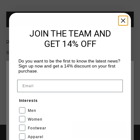
ZUM WARENKORB HINZUFÜGEN
JOIN THE TEAM AND
GET 14% OFF
Kostenlose Standardlieferung ab €79,95
14 Tage einfache Rückgabe
Do you want to be the first to know the latest news?
Weltweite schnelle Lieferung
Sign up now and get a 14% discount on your first
purchase.
WÄHLEN SIE IHREN STANDORT UND IHRE SPRACHE
Später bezahlen mit Klarna
Email
Deutschland
Interests
Deutsch
Men
Women
Footwear
CANCEL
WÄHLEN
Apparel