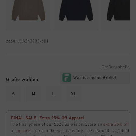
code:
JCA243903-601
Größentabelle
Größe wählen
S
M
L
XL
FINAL SALE: Extra 25% Off Apperel
The final phase of our SS26 Sale is on. Score an
extra 25% off
all
apparel
items in the Sale category. The discount is applied