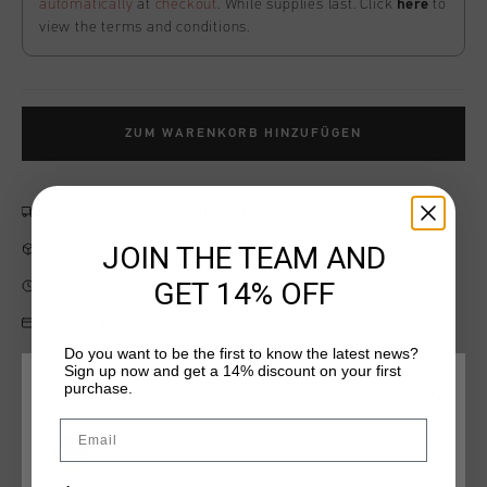
automatically
at
checkout
. While supplies last. Click
here
to
view the terms and conditions.
ZUM WARENKORB HINZUFÜGEN
Kostenlose Standardlieferung ab €79,95
JOIN THE TEAM AND
14 Tage einfache Rückgabe
GET 14% OFF
Weltweite schnelle Lieferung
Später bezahlen mit Klarna
Do you want to be the first to know the latest news?
Sign up now and get a 14% discount on your first
purchase.
WÄHLEN SIE IHREN STANDORT UND IHRE SPRACHE
Produktinformation
Email
Deutschland
Johan Cruyff JC Polo Knitted in Navy. A soft knitted polo
crafted from 100% cotton. It offers a regular fit with a ribbed