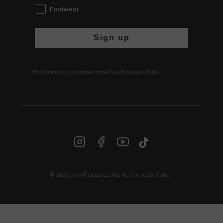
Footwear
Sign up
By signing up, you agree to the Cruyff
Privacy Policy
.
© 2026 Cruyff Classics Alle Rechte vorbehalten
DE | € EUR
Anmelden