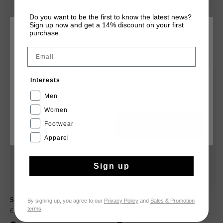
Do you want to be the first to know the latest news?
Sign up now and get a 14% discount on your first
purchase.
WÄHLEN SIE IHREN STANDORT UND IHRE SPRACHE
DAS KÖNNTE IHNEN AUCH GEFALLEN
Email
Deutschland
sale
neu
Interests
Deutsch
Men
Women
Footwear
CANCEL
WÄHLEN
Apparel
Sign up
Snyper
Rezai
By signing up, you agree to our
Privacy Policy
and
Sales & Promotion
terms
.
€ 99,95
€ 129,95
€ 119,95