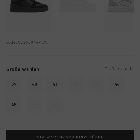
code:
CC253044-998
Größe wählen
Größentabelle
39
40
41
42
43
44
45
46
47
ZUM WARENKORB HINZUFÜGEN