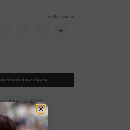
Größentabelle
41
42
43
44
ARENKORB HINZUFÜGEN
ardlieferung ab €79,95
 Rückgabe
e Lieferung