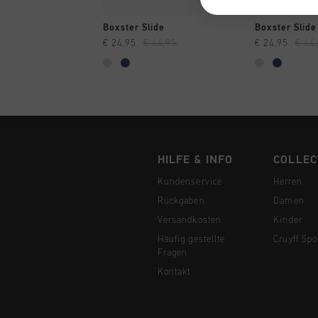
SCHNELL EINKAUFEN
SCHNELL
Boxster Slide
Boxster Slide
€ 24,95
€ 44,95
€ 24,95
€ 44
HILFE & INFO
COLLEC
Kundenservice
Herren
Rückgaben
Damen
Versandkosten
Kinder
Häufig gestellte
Cruyff Spo
Fragen
Kontakt