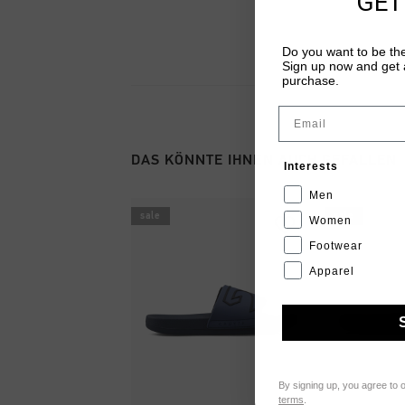
GET
Do you want to be the
Sign up now and get a
purchase.
Email
DAS KÖNNTE IHNEN AUCH GEFALLEN
Interests
Men
sale
sale
Women
Footwear
Apparel
By signing up, you agree to 
terms
.