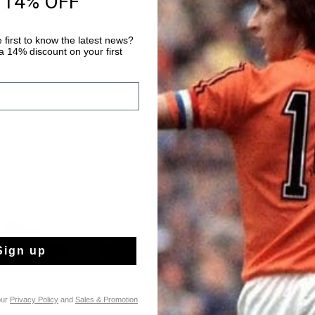
 14% OFF
Später bezahlen 
 first to know the latest news?
 14% discount on your first
sale
Sign up
our
Privacy Policy
and
Sales & Promotion