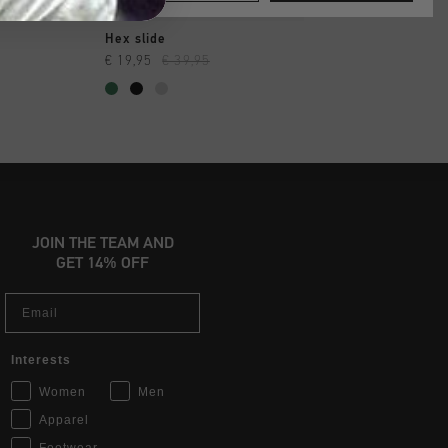
INKAUFEN
SCHNELL EINKAUFEN
SCHNELL EIN
Hex slide
Agua Copa
€ 19,95
€ 39,95
€ 19,95
€ 34,95
JOIN THE TEAM AND
GET 14% OFF
Email
Interests
Women
Men
Apparel
Footwear