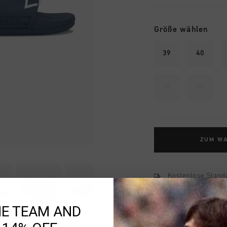
Größe wählen
39
40
45
46
ZUM W
Kostenlose Stand
14 Tage einfache
HE TEAM AND
Weltweite schnell