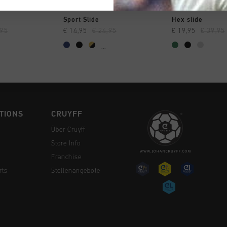
 EINKAUFEN
SCHNELL EINKAUFEN
SCHNELL E
Sport Slide
Hex slide
,95
€ 14,95
€ 24,95
€ 19,95
€ 39,95
...
TIONS
CRUYFF
Über Cruyff
Store Info
Franchise
rts
Stellenangebote