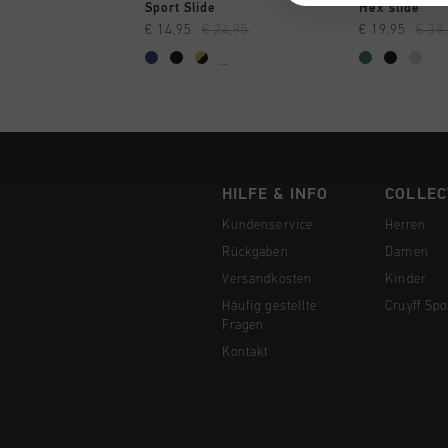
SCHNELL EINKAUFEN
SCHNELL
Sport Slide
Hex slide
€ 14,95
€ 24,95
€ 19,95
€ 39
...
HILFE & INFO
COLLEC
Kundenservice
Herren
Rückgaben
Damen
Versandkosten
Kinder
Häufig gestellte
Cruyff Spo
Fragen
Kontakt