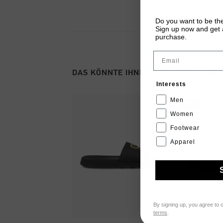
Do you want to be the
Sign up now and get a
purchase.
Email
DAS KÖNNTE IHNEN AUCH GEFALLEN
Interests
Men
sale
Women
Footwear
Apparel
By signing up, you agree to 
terms
.