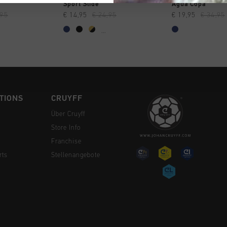
 EINKAUFEN
SCHNELL EINKAUFEN
SCHNELL E
Sport Slide
Agua Copa
,95
€ 14,95
€ 24,95
€ 19,95
€ 34,95
...
TIONS
CRUYFF
Über Cruyff
Store Info
Franchise
rts
Stellenangebote