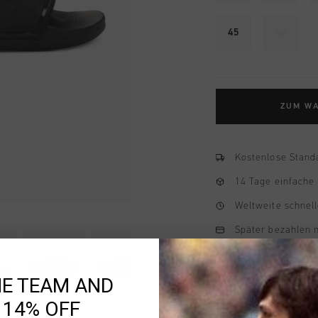
45
46
ZUM W
Kostenlose Stand
14 Tage einfache
Weltweite schnell
Später bezahlen 
HE TEAM AND
 14% OFF