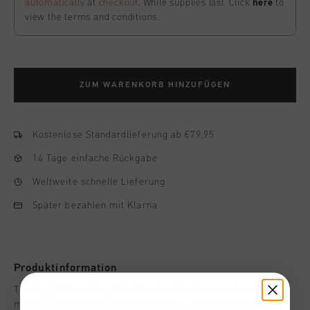
automatically
at
checkout
. While supplies last. Click
here
to
view the terms and conditions.
ZUM WARENKORB HINZUFÜGEN
Kostenlose Standardlieferung ab €79,95
14 Tage einfache Rückgabe
Weltweite schnelle Lieferung
Später bezahlen mit Klarna
Produktinformation
The Cruyff Team Cruyff T-shirt in white, Croatia, for men. A
modern T-shirt with a comfortable fit and a premium feel,