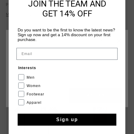
JOIN THE TEAM AND
perfect for everyday wear. Made of 95% cotton and 5%
elastane, this T-shirt features a hexagonal crescent-shaped
GET 14% OFF
Mehr Informationen
reinforcement at the neck for added durability. The Cruyff
logo is applied in flock print on the left chest and center
back.
Do you want to be the first to know the latest news?
Sign up now and get a 14% discount on your first
purchase.
WÄHLEN SIE IHREN STANDORT UND IHRE SPRACHE
Email
Deutschland
DAS KÖNNTE IHNEN AUCH GEFALLEN
Interests
Deutsch
Men
sale
Women
Footwear
CANCEL
WÄHLEN
Apparel
Sign up