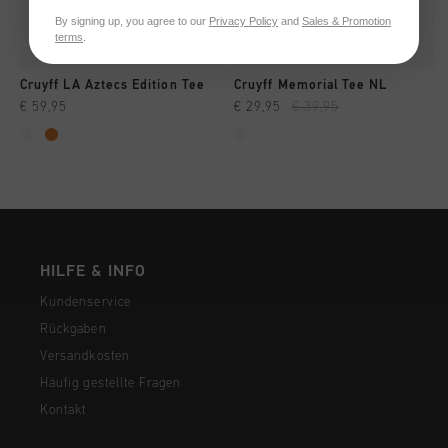
By signing up, you agree to our
Privacy Policy
and
Sales & Promotion
terms
.
Cruyff LA Aztecs Edition Tee
Cruyff Memorial Tee NL
€ 59,95
€ 29,95
€ 39,95
HILFE & INFO
Kundenservice
Rückgaben
Versandkosten
Häufig gestellte Fragen
Kontakt