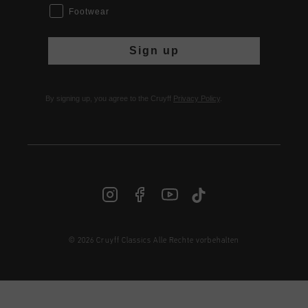
Footwear
Sign up
By signing up, you agree to the Cruyff
Privacy Policy
.
© 2026 Cruyff Classics Alle Rechte vorbehalten
DE | € EUR
Anmelden