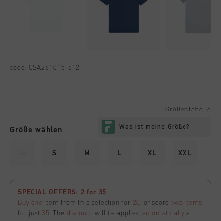
code:
CSA261015-612
Größentabelle
Größe wählen
XS
S
M
L
XL
XXL
SPECIAL OFFERS: 2 for 35
Buy one
item from this selection for
20
, or score
two items
for just
35
. The
discount
will be applied
automatically
at