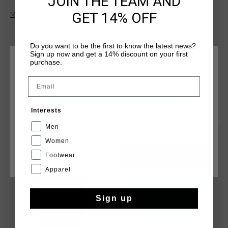
JOIN THE TEAM AND
Polyester und 5 % Elastan, verfugt es uber ein Markenlogo im
GET 14% OFF
Mehr Informationen
Nacken und eine Schulternaht fur optimale
Bewegungsfreiheit. Das Cruyff-Logo prangt als silberner,
reflektierender C-Loewe auf der linken Brust. Das T-Shirt hat
Do you want to be the first to know the latest news?
eine normale Passform.
Sign up now and get a 14% discount on your first
purchase.
WÄHLEN SIE IHREN STANDORT UND IHRE SPRACHE
Email
Deutschland
DAS KÖNNTE IHNEN AUCH GEFALLEN
Interests
Deutsch
Men
2 for 35
sale
Women
Footwear
CANCEL
WÄHLEN
Apparel
Sign up