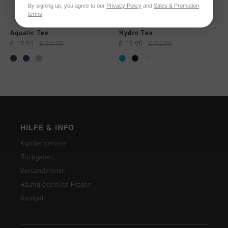
By signing up, you agree to our
Privacy Policy
and
Sales & Promotion
terms
.
Aquatic Tee
Hydro Tee
€ 19,95
€ 39,95
€ 19,95
€ 34,95
HILFE & INFO
Kundenservice
Rückgaben
Versandkosten
Häufig gestellte Fragen
Kontakt