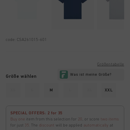
code:
CSA261015-601
Größentabelle
Größe wählen
XS
S
M
L
XL
XXL
SPECIAL OFFERS: 2 for 35
Buy one
item from this selection for
20
, or score
two items
for just
35
. The
discount
will be applied
automatically
at