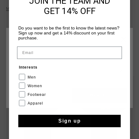
JOIN THE TEAM AND
% Polyester und 5 % Elastan, verfugt dieses T-Shirt uber ein
GET 14% OFF
Mehr Informationen
Markenlogo an Halsausschnitt und Schulternaht fur eine
optimale Passform. Das Cruyff-Logo ist als silberner,
reflektierender C-Loewe auf der linken Brustseite
Do you want to be the first to know the latest news?
angebracht. Das T-Shirt hat eine normale Passform.
Sign up now and get a 14% discount on your first
purchase.
WÄHLEN SIE IHREN STANDORT UND IHRE SPRACHE
Email
Deutschland
DAS KÖNNTE IHNEN AUCH GEFALLEN
Interests
Deutsch
Men
2 for 35
2 for 35
Women
Footwear
CANCEL
WÄHLEN
Apparel
Sign up