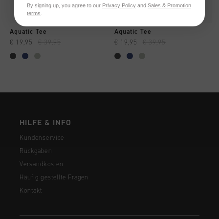
By signing up, you agree to our
Privacy Policy
and
Sales & Promotion
terms
.
Aquatic Tee
Aquatic Tee
€ 19,95
€ 39,95
€ 19,95
€ 39,95
HILFE & INFO
Kundenservice
Rückgaben
Versandkosten
Häufig gestellte Fragen
Kontakt