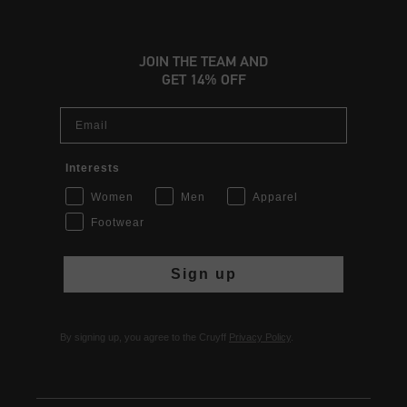
JOIN THE TEAM AND
GET 14% OFF
Email
Interests
Women
Men
Apparel
Footwear
Sign up
By signing up, you agree to the Cruyff
Privacy Policy
.