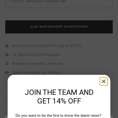
checkout
. Valid while supplies last.
ZUM WARENKORB HINZUFÜGEN
Kostenlose Standardlieferung ab €79,95
14 Tage einfache Rückgabe
Weltweite schnelle Lieferung
Später bezahlen mit Klarna
JOIN THE TEAM AND
GET 14% OFF
Do you want to be the first to know the latest news?