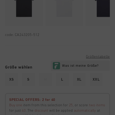
code:
CA243205-512
Größentabelle
Größe wählen
XS
S
M
L
XL
XXL
SPECIAL OFFERS: 2 for 40
Buy one
item from this selection for
25
, or score
two items
for just
40
. The
discount
will be applied
automatically
at