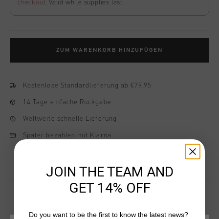
checkout
. Valid while supplies last.
ZUM WARENKORB HINZUFÜGEN
Kostenlose Standardlieferung ab €79,95
14 Tage einfache Rückgabe
Weltweite schnelle Lieferung
Später bezahlen mit Klarna
JOIN THE TEAM AND
GET 14% OFF
Do you want to be the first to know the latest news?