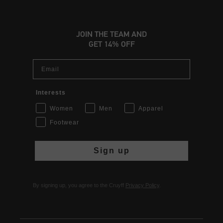
JOIN THE TEAM AND
GET 14% OFF
Email
Interests
Women
Men
Apparel
Footwear
Sign up
By signing up, you agree to the Cruyff
Privacy Policy
.