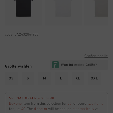
code:
CA243206-905
Größentabelle
Größe wählen
XS
S
M
L
XL
XXL
SPECIAL OFFERS: 2 for 40
Buy one
item from this selection for
25
, or score
two items
for just
40
. The
discount
will be applied
automatically
at