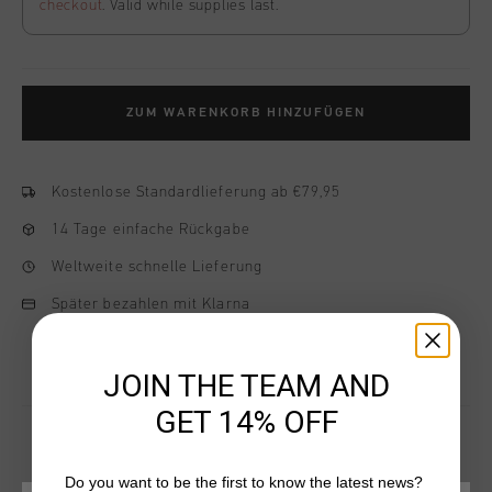
checkout
. Valid while supplies last.
ZUM WARENKORB HINZUFÜGEN
Kostenlose Standardlieferung ab €79,95
14 Tage einfache Rückgabe
Weltweite schnelle Lieferung
Später bezahlen mit Klarna
JOIN THE TEAM AND
GET 14% OFF
Do you want to be the first to know the latest news?