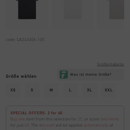
code:
CA243206-100
Größentabelle
Größe wählen
XS
S
M
L
XL
XXL
SPECIAL OFFERS: 2 for 40
Buy one
item from this selection for
25
, or score
two items
for just
40
. The
discount
will be applied
automatically
at