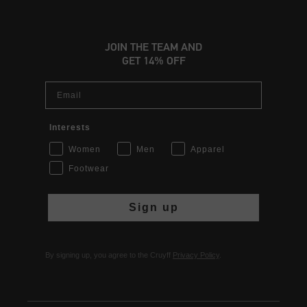
JOIN THE TEAM AND
GET 14% OFF
Email
Interests
Women
Men
Apparel
Footwear
Sign up
By signing up, you agree to the Cruyff
Privacy Policy
.