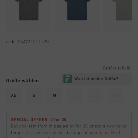
code:
CSA261011-998
Größentabelle
Größe wählen
XS
S
M
L
XL
XXL
SPECIAL OFFERS: 2 for 35
Buy one
item from this selection for
20
, or score
two items
for just
35
. The
discount
will be applied
automatically
at