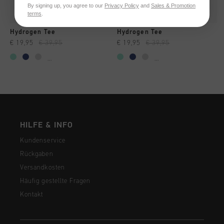
By signing up, you agree to our
Privacy Policy
and
Sales & Promotion
terms
.
Hydrogen Tee
Hydrogen Tee
€ 19,95
€ 39,95
€ 19,95
€ 39,95
...
...
HILFE & INFO
Kundenservice
Rückgaben
Versandkosten
Häufig gestellte Fragen
Kontakt