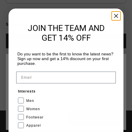
Select size for availability
JOIN THE TEAM AND
GET 14% OFF
ADD
0
TO CART
Do you want to be the first to know the latest news?
Sign up now and get a 14% discount on your first
Kostenlose Standardlieferung ab €79,95
purchase.
WÄHLEN SIE IHREN STANDORT UND IHRE SPRACHE
14 Tage einfache Rückgabe
Email
Deutschland
Weltweite schnelle Lieferung
Interests
Später bezahlen mit Klarna
Deutsch
Men
Women
Footwear
CANCEL
WÄHLEN
Apparel
HILFE & INFO