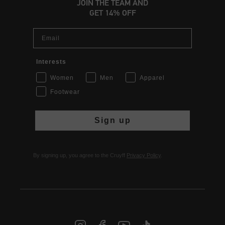
JOIN THE TEAM AND
GET 14% OFF
Email
Interests
Women
Men
Apparel
Footwear
Sign up
By signing up, you agree to the Cruyff
Privacy Policy
.