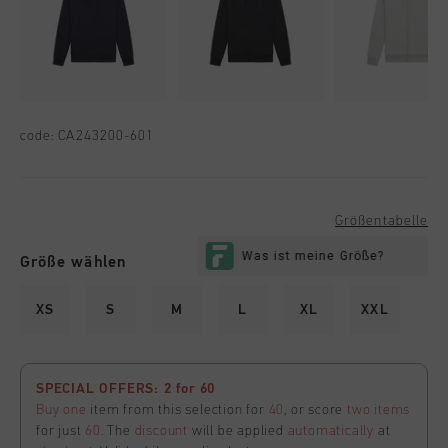
code:
CA243200-601
Größentabelle
Größe wählen
XS
S
M
L
XL
XXL
SPECIAL OFFERS: 2 for 60
Buy one
item from this selection for
40
, or score
two items
for just
60
. The
discount
will be applied
automatically
at