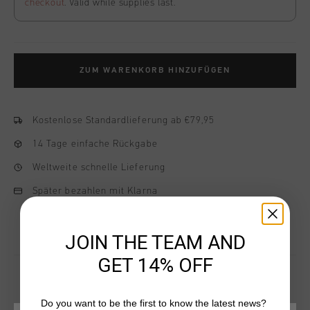
checkout
. Valid while supplies last.
ZUM WARENKORB HINZUFÜGEN
Kostenlose Standardlieferung ab €79,95
14 Tage einfache Rückgabe
Weltweite schnelle Lieferung
Später bezahlen mit Klarna
JOIN THE TEAM AND
GET 14% OFF
Do you want to be the first to know the latest news?