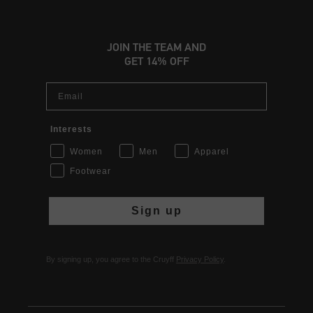
JOIN THE TEAM AND
GET 14% OFF
Email
Interests
Women
Men
Apparel
Footwear
Sign up
By signing up, you agree to the Cruyff
Privacy Policy
.