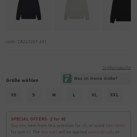
code:
CA243207-651
Größentabelle
Größe wählen
XS
S
M
L
XL
XXL
SPECIAL OFFERS: 2 for 60
Buy one
item from this selection for
40
, or score
two items
for just
60
. The
discount
will be applied
automatically
at