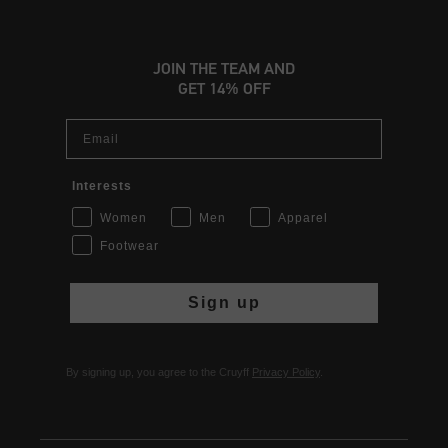
JOIN THE TEAM AND
GET 14% OFF
Email
Interests
Women
Men
Apparel
Footwear
Sign up
By signing up, you agree to the Cruyff
Privacy Policy
.