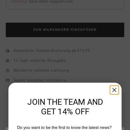
checkout
. Valid while supplies last.
ZUM WARENKORB HINZUFÜGEN
Kostenlose Standardlieferung ab €79,95
14 Tage einfache Rückgabe
Weltweite schnelle Lieferung
Später bezahlen mit Klarna
JOIN THE TEAM AND
GET 14% OFF
Do you want to be the first to know the latest news?