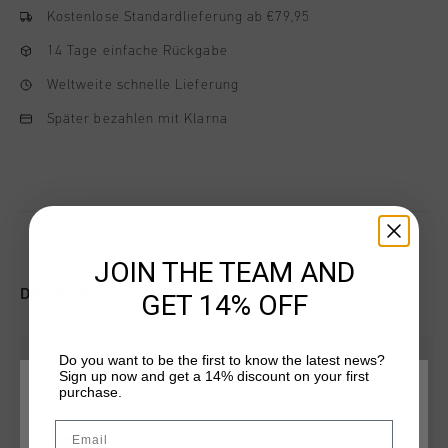
Kostenlose Standardlieferung ab €79,95
14 Tage einfache Rückgabe
Weltweite schnelle Lieferung
Später bezahlen mit Klarna
JOIN THE TEAM AND
DAS KÖNNTE IHNEN AUCH GEFALLEN
GET 14% OFF
Do you want to be the first to know the latest news?
Sign up now and get a 14% discount on your first
purchase.
WÄHLEN SIE IHREN STANDORT UND IHRE SPRACHE
Email