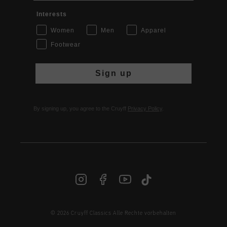
Interests
Women
Men
Apparel
Footwear
Sign up
By signing up, you agree to the Cruyff
Privacy Policy
.
© 2026 Cruyff Classics Alle Rechte vorbehalten
DE | € EUR