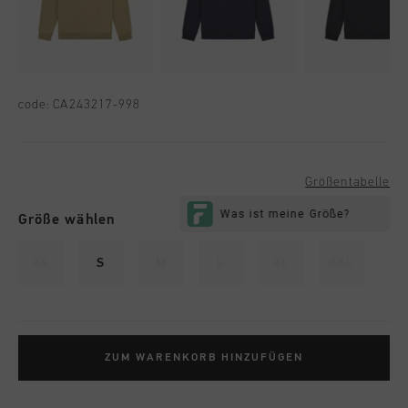
code:
CA243217-998
Größentabelle
Größe wählen
XS
S
M
L
XL
XXL
ZUM WARENKORB HINZUFÜGEN