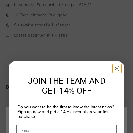
Kostenlose Standardlieferung ab €79,95
14 Tage einfache Rückgabe
Weltweite schnelle Lieferung
Später bezahlen mit Klarna
JOIN THE TEAM AND
DAS KÖNNTE IHNEN AUCH GEFALLEN
GET 14% OFF
Do you want to be the first to know the latest news?
Sign up now and get a 14% discount on your first
purchase.
WÄHLEN SIE IHREN STANDORT UND IHRE SPRACHE
Email