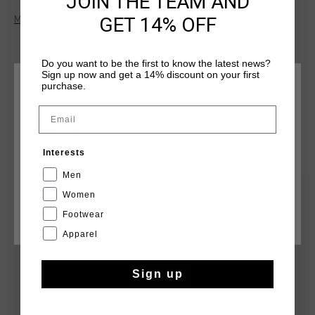
JOIN THE TEAM AND
Unternehmungen. Hergestellt aus 95 % Polyester und 5 %
GET 14% OFF
Mehr Informationen
Elastan, verfugen diese Shorts uber einen umklappbaren
Kordelzugbund, schraege Taschen ohne Reissverschluss und
ein Markenlabel mittig am Bund fur ein edles Finish. Das
Do you want to be the first to know the latest news?
Cruyff-Logo ist als silberner, reflektierender C-Loewe auf
Sign up now and get a 14% discount on your first
dem linken Bein angebracht.
purchase.
WÄHLEN SIE IHREN STANDORT UND IHRE SPRACHE
Email
Deutschland
DAS KÖNNTE IHNEN AUCH GEFALLEN
Interests
Deutsch
Men
2 for 35
2 for 35
Women
Footwear
CANCEL
WÄHLEN
Apparel
Sign up