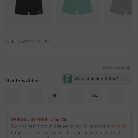
code:
CSA261016-998
Größentabelle
Größe wählen
XS
S
M
L
XL
XXL
SPECIAL OFFERS: 2 for 35
Buy one
item from this selection for
20
, or score
two items
for just
35
. The
discount
will be applied
automatically
at