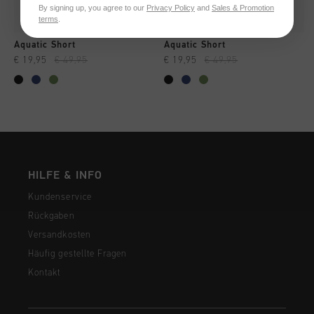
By signing up, you agree to our
Privacy Policy
and
Sales & Promotion
terms
.
Aquatic Short
Aquatic Short
€ 19,95
€ 49,95
€ 19,95
€ 49,95
HILFE & INFO
Kundenservice
Rückgaben
Versandkosten
Häufig gestellte Fragen
Kontakt