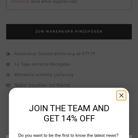
checkout
. Valid while supplies last.
ZUM WARENKORB HINZUFÜGEN
Kostenlose Standardlieferung ab €79,95
14 Tage einfache Rückgabe
Weltweite schnelle Lieferung
Später bezahlen mit Klarna
JOIN THE TEAM AND
GET 14% OFF
Do you want to be the first to know the latest news?