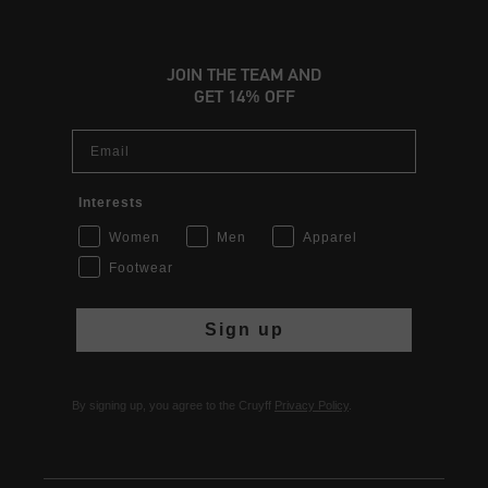
JOIN THE TEAM AND
GET 14% OFF
Email
Interests
Women
Men
Apparel
Footwear
Sign up
By signing up, you agree to the Cruyff
Privacy Policy
.