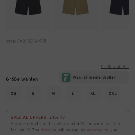
code:
CA243204-905
Größentabelle
Größe wählen
XS
S
M
L
XL
XXL
SPECIAL OFFERS: 2 for 40
Buy one
item from this selection for
25
, or score
two items
for just
40
. The
discount
will be applied
automatically
at