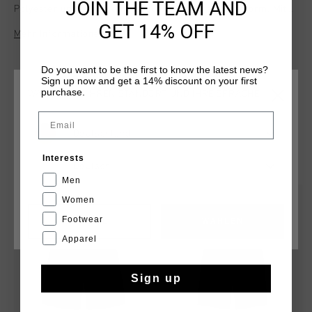
JOIN THE TEAM AND
Polyester und bieten eine bequeme, normale Passform. Mit
dem Cruyff-Logo auf der Vorderseite sind diese
GET 14% OFF
Mehr Informationen
Trainingsshorts ideal fur Workouts oder Freizeitanlaesse.
Diese vielseitigen Shorts vereinen Leistung und Stil in jeder
Umgebung.
Do you want to be the first to know the latest news?
Sign up now and get a 14% discount on your first
purchase.
WÄHLEN SIE IHREN STANDORT UND IHRE SPRACHE
Email
Deutschland
DAS KÖNNTE IHNEN AUCH GEFALLEN
Interests
Deutsch
Men
2 for 40
sale
Women
Footwear
CANCEL
WÄHLEN
Apparel
Sign up