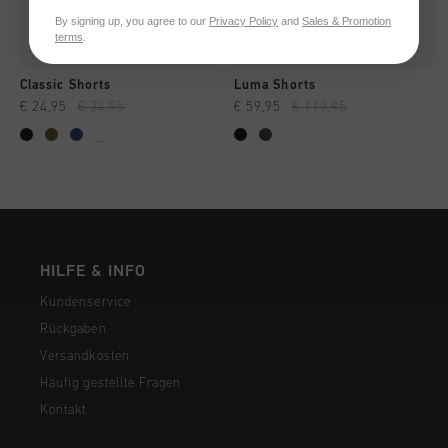
By signing up, you agree to our
Privacy Policy
and
Sales & Promotion
terms
.
Classic Shorts
Luma Shorts
€ 24,95
€ 34,95
€ 59,95
€ 119,95
...
HILFE & INFO
Kundenservice
Rückgaben
Versandkosten
Häufig gestellte Fragen
Kontakt