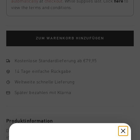
automatically
at
checkout
. While supplies last. Click
here
to
view the terms and conditions.
ZUM WARENKORB HINZUFÜGEN
Kostenlose Standardlieferung ab €79,95
14 Tage einfache Rückgabe
Weltweite schnelle Lieferung
Später bezahlen mit Klarna
Produktinformation
Die Cruyff Agate Shorts in Schwarz fur Herren. Diese Shorts
im schlichten und funktionalen Design bestehen aus 100 %