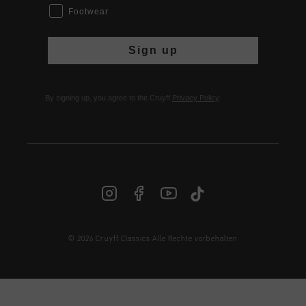
Footwear
Sign up
By signing up, you agree to the Cruyff
Privacy Policy
.
© 2026 Cruyff Classics Alle Rechte vorbehalten
DE | € EUR
Anmelden