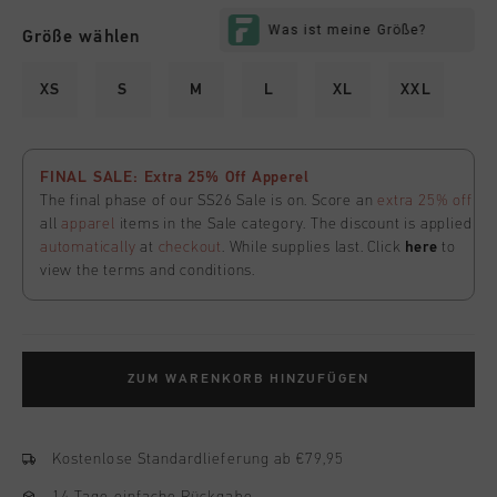
Größe wählen
XS
S
M
L
XL
XXL
FINAL SALE: Extra 25% Off Apperel
The final phase of our SS26 Sale is on. Score an
extra 25% off
all
apparel
items in the Sale category. The discount is applied
automatically
at
checkout
. While supplies last. Click
here
to
view the terms and conditions.
ZUM WARENKORB HINZUFÜGEN
Kostenlose Standardlieferung ab €79,95
14 Tage einfache Rückgabe