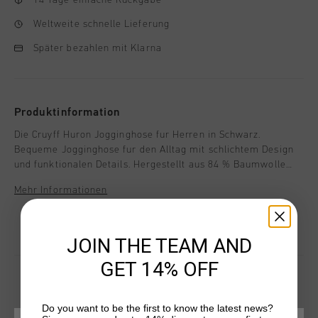
Weltweite schnelle Lieferung
Später bezahlen mit Klarna
Produktinformation
Die Cruyff Huron Jogginghose fur Herren in Schwarz.
Bequeme Jogginghose fur den Alltag mit schlichtem Design
und funktionalen Details. Hergestellt aus 84 % Baumwolle
und 16 % Polyester, verfugt diese Jogginghose uber einen
Mehr Informationen
genaehten Bund und Tascheneingriffe mit doppelten
Verstaerkungsnaehten fur Langlebigkeit und Komfort. Das
Cruyff-Logo ist als schwarzer C-Loewe auf dem linken Bein
JOIN THE TEAM AND
eingepraegt.
GET 14% OFF
Do you want to be the first to know the latest news?
DAS KÖNNTE IHNEN AUCH GEFALLEN