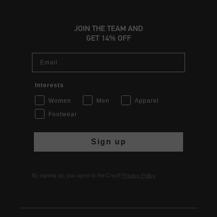
JOIN THE TEAM AND
GET 14% OFF
Email
Interests
Women
Men
Apparel
Footwear
Sign up
By signing up, you agree to the Cruyff
Privacy Policy
.