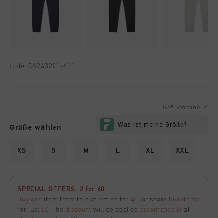
code:
CA243201-611
Größentabelle
Größe wählen
XS
S
M
L
XL
XXL
SPECIAL OFFERS: 2 for 60
Buy one
item from this selection for
40
, or score
two items
for just
60
. The
discount
will be applied
automatically
at