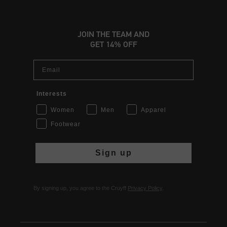
JOIN THE TEAM AND
GET 14% OFF
Email
Interests
Women
Men
Apparel
Footwear
Sign up
By signing up, you agree to the Cruyff
Privacy Policy
.