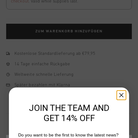
checkout
. Valid while supplies last.
ZUM WARENKORB HINZUFÜGEN
Kostenlose Standardlieferung ab €79,95
14 Tage einfache Rückgabe
Weltweite schnelle Lieferung
Später bezahlen mit Klarna
JOIN THE TEAM AND
GET 14% OFF
Do you want to be the first to know the latest news?