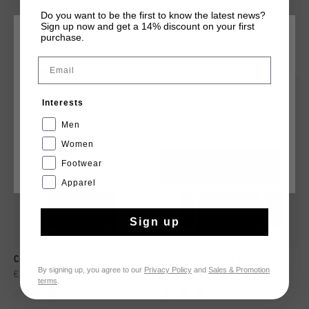
Do you want to be the first to know the latest news?
Sign up now and get a 14% discount on your first
purchase.
WÄHLEN SIE IHREN STANDORT UND IHRE SPRACHE
DAS KÖNNTE IHNEN AUCH GEFALLEN
Email
Deutschland
sale
sale
Interests
Deutsch
Men
Women
Footwear
CANCEL
WÄHLEN
Apparel
Sign up
Cruyff Training Shirt Senior
Cruyff Tech Turn LS Shirt
By signing up, you agree to our
Privacy Policy
and
Sales & Promotion
€ 9,95
€ 14,95
€ 14,95
€ 24,95
terms
.
...