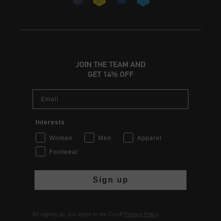
JOIN THE TEAM AND
GET 14% OFF
Email
Interests
Women
Men
Apparel
Footwear
Sign up
By signing up, you agree to the Cruyff
Privacy Policy
.