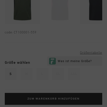
code:
CT100001-559
Größentabelle
Größe wählen
S
M
L
XL
XXL
ZUM WARENKORB HINZUFÜGEN