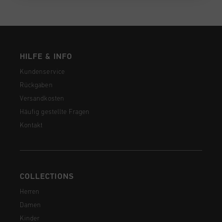
HILFE & INFO
Kundenservice
Rückgaben
Versandkosten
Häufig gestellte Fragen
Kontakt
COLLECTIONS
Herren
Damen
Kinder