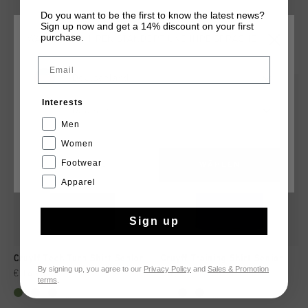
Do you want to be the first to know the latest news?
Sign up now and get a 14% discount on your first
purchase.
WÄHLEN SIE IHREN STANDORT UND IHRE SPRACHE
DAS KÖNNTE IHNEN AUCH GEFALLEN
Email
Deutschland
sale
sale
Interests
Deutsch
Men
Women
Footwear
CANCEL
WÄHLEN
Apparel
Sign up
Cruyff Tech Turn Shirt Senior
Cruyff Training Shirt Senior
By signing up, you agree to our
Privacy Policy
and
Sales & Promotion
€ 14,95
€ 19,95
€ 9,95
€ 14,95
terms
.
...
...