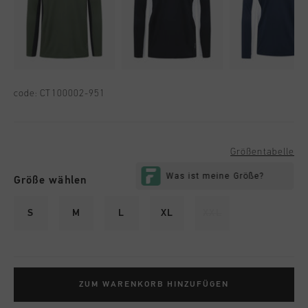
code:
CT100002-951
Größentabelle
Größe wählen
S
M
L
XL
XXL
ZUM WARENKORB HINZUFÜGEN