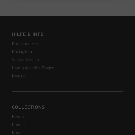
HILFE & INFO
Kundenservice
Rückgaben
Versandkosten
Häufig gestellte Fragen
Kontakt
COLLECTIONS
Herren
Damen
Kinder