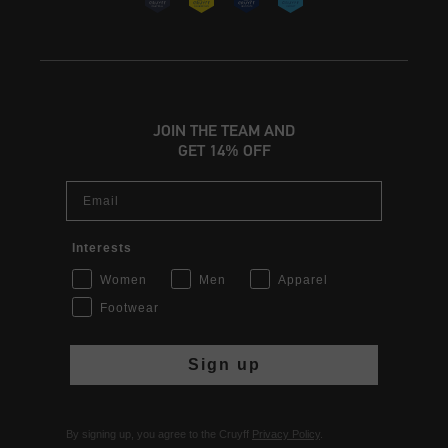
JOIN THE TEAM AND
GET 14% OFF
Email
Interests
Women
Men
Apparel
Footwear
Sign up
By signing up, you agree to the Cruyff
Privacy Policy
.