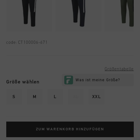
code:
CT100006-671
Größentabelle
Größe wählen
S
M
L
XL
XXL
ZUM WARENKORB HINZUFÜGEN