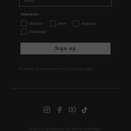
Interests
Women
Men
Apparel
Footwear
Sign up
By signing up, you agree to the Cruyff
Privacy Policy
.
© 2026 Cruyff Classics Alle Rechte vorbehalten