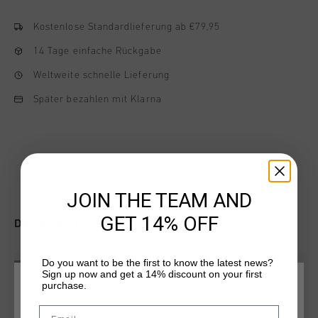
Kostenlose Standardlieferung ab €79,95
14 Tage einfache Rückgabe
Weltweite schnelle Lieferung
Später bezahlen mit Klarna
JOIN THE TEAM AND
GET 14% OFF
DAS KÖNNTE IHNEN AUCH GEFALLEN
Do you want to be the first to know the latest news?
sale
sale
Sign up now and get a 14% discount on your first
purchase.
WÄHLEN SIE IHREN STANDORT UND IHRE SPRACHE
Email