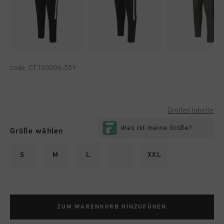
code:
CT100006-559
Größentabelle
Größe wählen
S
M
L
XL
XXL
ZUM WARENKORB HINZUFÜGEN