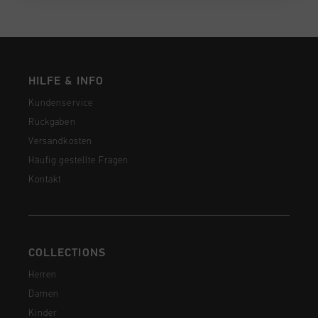
HILFE & INFO
Kundenservice
Rückgaben
Versandkosten
Häufig gestellte Fragen
Kontakt
COLLECTIONS
Herren
Damen
Kinder