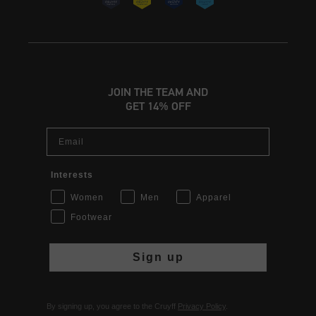
JOIN THE TEAM AND
GET 14% OFF
Email
Interests
Women
Men
Apparel
Footwear
Sign up
By signing up, you agree to the Cruyff
Privacy Policy
.