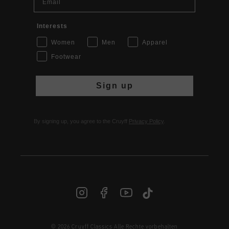
Interests
Women
Men
Apparel
Footwear
Sign up
By signing up, you agree to the Cruyff
Privacy Policy
.
© 2026 Cruyff Classics Alle Rechte vorbehalten