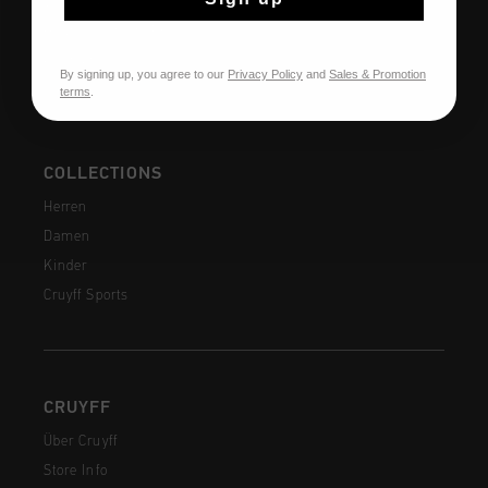
Versandkosten
Häufig gestellte Fragen
Kontakt
By signing up, you agree to our
Privacy Policy
and
Sales & Promotion
terms
.
COLLECTIONS
Herren
Damen
Kinder
Cruyff Sports
CRUYFF
Über Cruyff
Store Info