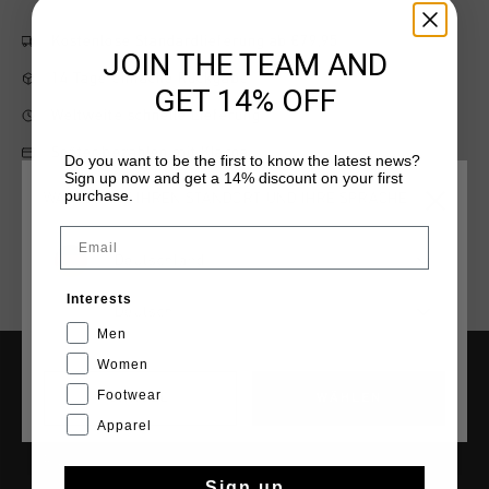
Kostenlose Standardlieferung ab €79,95
JOIN THE TEAM AND
14 Tage einfache Rückgabe
GET 14% OFF
Weltweite schnelle Lieferung
Später bezahlen mit Klarna
Do you want to be the first to know the latest news?
Sign up now and get a 14% discount on your first
purchase.
WÄHLEN SIE IHREN STANDORT UND IHRE SPRACHE
Email
Deutschland
Interests
Deutsch
Men
Women
Footwear
HILFE & INFO
CANCEL
WÄHLEN
Apparel
Kundenservice
Rückgaben
Sign up