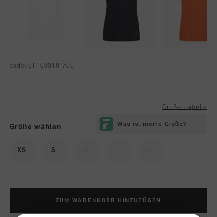
code:
CT100018-700
Größentabelle
Größe wählen
XS
S
M
L
XL
ZUM WARENKORB HINZUFÜGEN