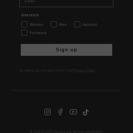
Interests
Women
Men
Apparel
Footwear
Sign up
By signing up, you agree to the Cruyff
Privacy Policy
.
© 2026 Cruyff Classics Alle Rechte vorbehalten