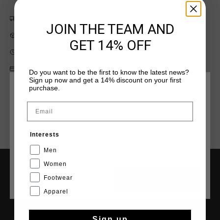
Kostenlose Standardlieferung ab €79,95
JOIN THE TEAM AND
14 Tage einfache Rückgabe
GET 14% OFF
Weltweite schnelle Lieferung
Später bezahlen mit Klarna
Do you want to be the first to know the latest news?
Sign up now and get a 14% discount on your first
purchase.
WÄHLEN SIE IHREN STANDORT UND IHRE SPRACHE
Email
Deutschland
Interests
Deutsch
Men
Women
Footwear
HILFE & INFO
CANCEL
WÄHLEN
Apparel
Kundenservice
Rückgaben
Sign up