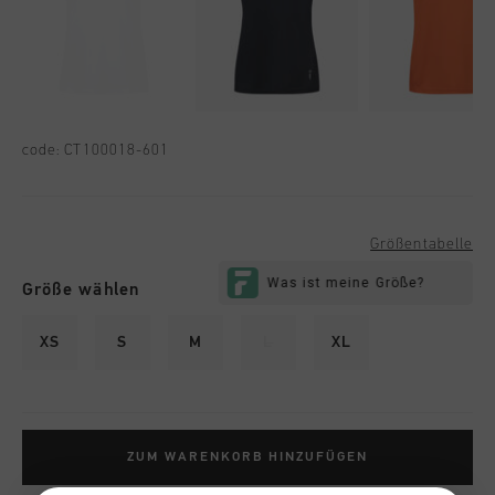
code:
CT100018-601
Größentabelle
Größe wählen
XS
S
M
L
XL
ZUM WARENKORB HINZUFÜGEN