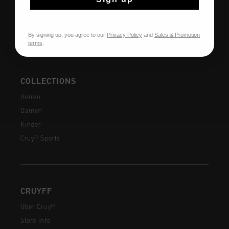
Versandkosten
Häufig gestellte Fragen
Kontakt
By signing up, you agree to our
Privacy Policy
and
Sales & Promotion
terms
.
COLLECTIONS
Herren
Damen
Kinder
Cruyff Sports
CRUYFF
Über Cruyff
Store Info