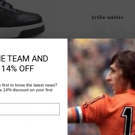
Größe wählen
28
29
34
35
HE TEAM AND
 14% OFF
ZUM W
 first to know the latest news?
 14% discount on your first
Kostenlose Stand
14 Tage einfache
Weltweite schnell