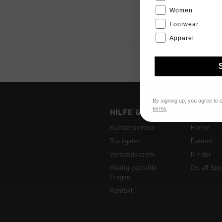
Women
Footwear
Apparel
By signing up, you agree to 
terms
.
HILFE & INFO
COLLEC
Kundenservice
Herren
Rückgaben
Damen
Versandkosten
Kinder
Häufig gestellte
Cruyff Spo
Fragen
Kontakt