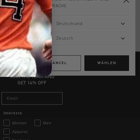
mit Klarna
IHRE SPRACHE
Deutschland
Deutsch
CANCEL
WÄHLEN
JOIN THE TEAM AND
GET 14% OFF
Email
Interests
Women
Men
Apparel