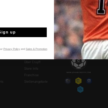
Später bezahlen 
Sign up
our
Privacy Policy
and
Sales & Promotion
TIONS
CRUYFF
Über Cruyff
Store Info
Franchise
rts
Stellenangebote