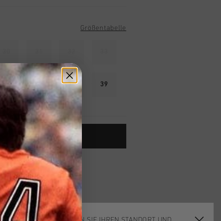
Größentabelle
30
31
32
33
36
37
38
39
ARENKORB HINZUFÜGEN
ardlieferung ab €79,95
 Rückgabe
e Lieferung
WÄHLEN SIE IHREN STANDORT UND