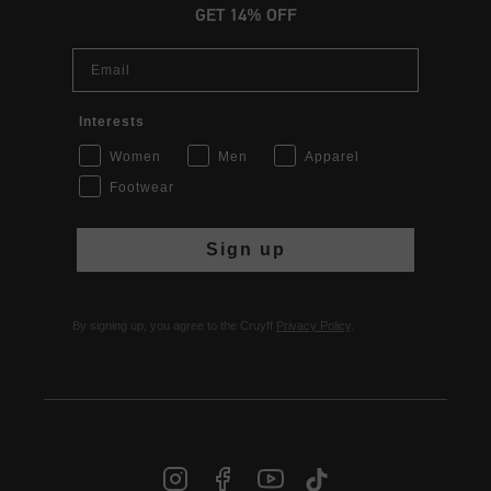
GET 14% OFF
Email
Interests
Women
Men
Apparel
Footwear
Sign up
By signing up, you agree to the Cruyff
Privacy Policy
.