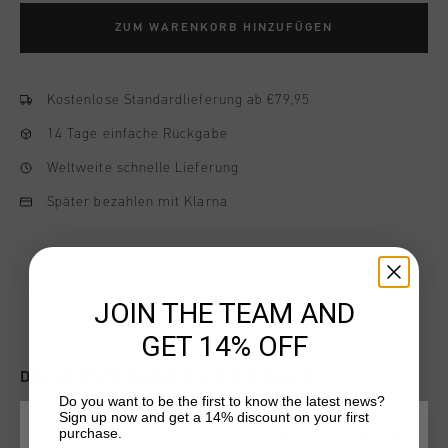
ZUM WARENKORB HINZUFÜGEN
Kostenlose Standardlieferung ab €79,95
14 Tage einfache Rückgabe
Weltweite schnelle Lieferung
Später bezahlen mit Klarna
JOIN THE TEAM AND
GET 14% OFF
DAS KÖNNTE IHNEN AUCH GEFALLEN
Do you want to be the first to know the latest news?
Sign up now and get a 14% discount on your first
purchase.
WÄHLEN SIE IHREN STANDORT UND IHRE SPRACHE
sale
sale