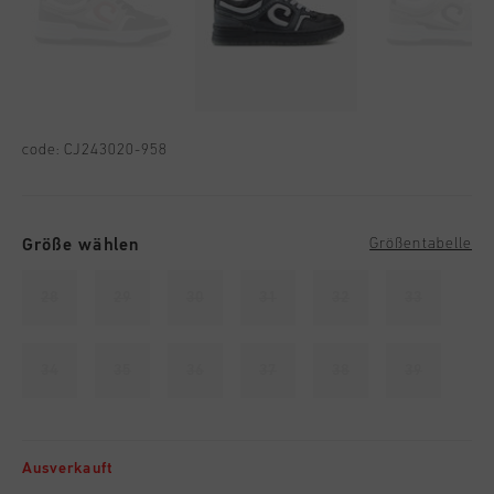
code:
CJ243020-958
Größe wählen
Größentabelle
28
29
30
31
32
33
34
35
36
37
38
39
Ausverkauft