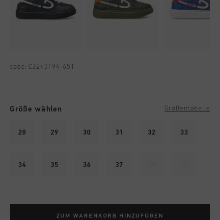
code:
CJ243194-651
Größe wählen
Größentabelle
28
29
30
31
32
33
34
35
36
37
38
39
ZUM WARENKORB HINZUFÜGEN