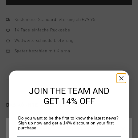
Kostenlose Standardlieferung ab €79,95
14 Tage einfache Rückgabe
Weltweite schnelle Lieferung
Später bezahlen mit Klarna
JOIN THE TEAM AND
GET 14% OFF
DAS KÖNNTE IHNEN AUCH GEFALLEN
Do you want to be the first to know the latest news?
Sign up now and get a 14% discount on your first
sale
sale
purchase.
WÄHLEN SIE IHREN STANDORT UND IHRE SPRACHE