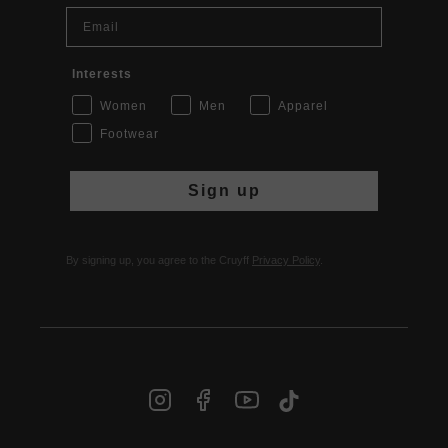
Email
Interests
Women
Men
Apparel
Footwear
Sign up
By signing up, you agree to the Cruyff
Privacy Policy
.