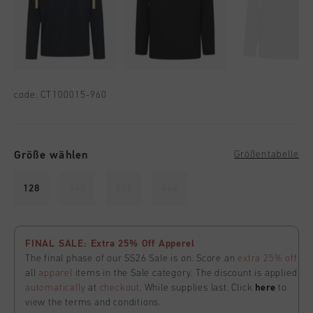
code:
CT100015-960
Größe wählen
Größentabelle
128
140
152
164
FINAL SALE: Extra 25% Off Apperel
The final phase of our SS26 Sale is on. Score an
extra 25% off
all
apparel
items in the Sale category. The discount is applied
automatically
at
checkout
. While supplies last. Click
here
to
view the terms and conditions.