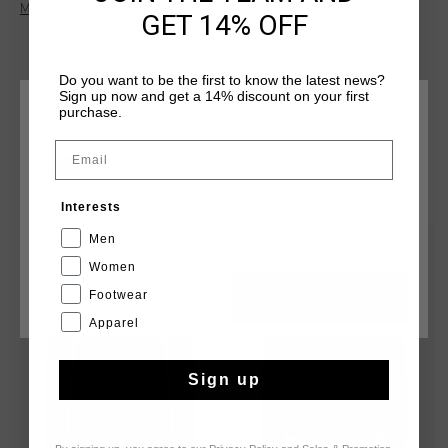
Mehr Informationen
temperaturregulierend ist sowie sehr schnell trocknet. Das
GET 14% OFF
Futter besteht aus weichem Polyfleece. Der Reißverschluss
weist einen Kinnschutz auf. Angereichert durch ein
aufgesticktes C-Lion-Logo auf der Brust und kontrastierende
Do you want to be the first to know the latest news?
Sign up now and get a 14% discount on your first
Einsätze um die Schultern herum.
purchase.
WÄHLEN SIE IHREN STANDORT UND IHRE SPRACHE
Email
Deutschland
DAS KÖNNTE IHNEN AUCH GEFALLEN
Interests
Deutsch
Men
sale
sale
Women
Footwear
CANCEL
WÄHLEN
Apparel
Sign up