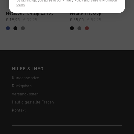
By signing up, you agree to our
Privacy Policy
and
Sales & Promotion
terms
.
Metabolic 1/4 Zip LS Top
Mellite Tracktop
€ 19,95
€ 39,95
€ 35,00
€ 59,95
HILFE & INFO
Kundenservice
Rückgaben
Versandkosten
Häufig gestellte Fragen
Kontakt