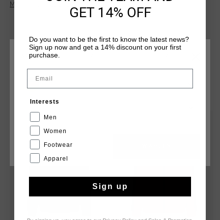
Mehr Informationen
temperaturregulierend ist sowie sehr schnell trocknet. Das
GET 14% OFF
Futter besteht aus weichem Polyfleece. Der Reißverschluss
weist einen Kinnschutz auf. Angereichert durch ein
aufgesticktes C-Lion-Logo auf der Brust und kontrastierende
Do you want to be the first to know the latest news?
Sign up now and get a 14% discount on your first
Einsätze um die Schultern herum.
purchase.
WÄHLEN SIE IHREN STANDORT UND IHRE SPRACHE
Email
Deutschland
DAS KÖNNTE IHNEN AUCH GEFALLEN
Interests
Deutsch
Men
sale
sale
Women
Footwear
CANCEL
WÄHLEN
Apparel
Sign up