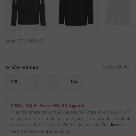
code:
CT100015-951
Größe wählen
Größentabelle
128
140
152
164
FINAL SALE: Extra 25% Off Apperel
The final phase of our SS26 Sale is on. Score an
extra 25% off
all
apparel
items in the Sale category. The discount is applied
automatically
at
checkout
. While supplies last. Click
here
to
view the terms and conditions.