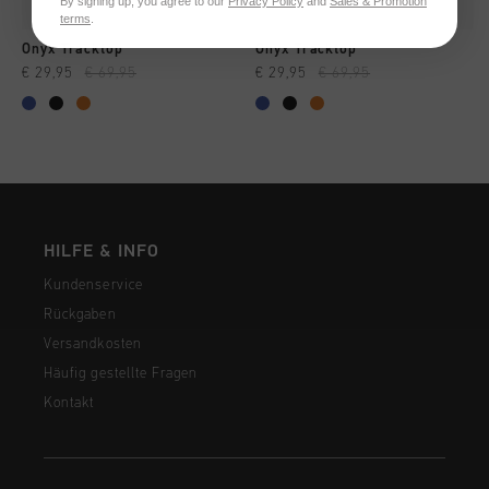
By signing up, you agree to our
Privacy Policy
and
Sales & Promotion
terms
.
Onyx Tracktop
Onyx Tracktop
€ 29,95
€ 69,95
€ 29,95
€ 69,95
HILFE & INFO
Kundenservice
Rückgaben
Versandkosten
Häufig gestellte Fragen
Kontakt