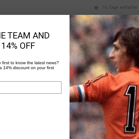
14 Tage einfache
Weltweite schnell
Später bezahlen 
HE TEAM AND
 14% OFF
Produktinformatio
 first to know the latest news?
Das Cruyff Avinex Trai
 14% discount on your first
Dieser Hoodie mit no
Nylon und 10 % Elast
Bewegungsfreiheit. E
Mehr Informationen
Einsaetze und reflekt
Aktivitaeten. Der dur
bequemes Tragen und i