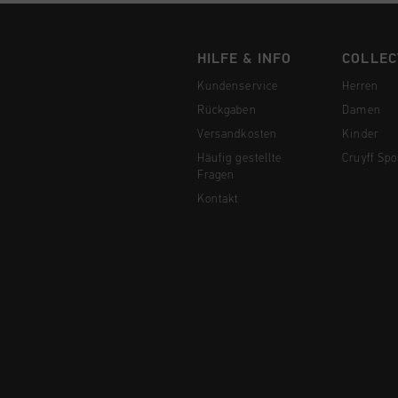
HILFE & INFO
COLLEC
Kundenservice
Herren
Rückgaben
Damen
Versandkosten
Kinder
Häufig gestellte
Cruyff Spo
Fragen
Kontakt