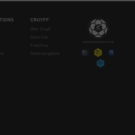
TIONS
CRUYFF
Über Cruyff
Store Info
Franchise
rts
Stellenangebote