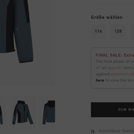
Größe wählen
116
128
FINAL SALE: Extra
The final phase of o
off
all
apparel
items 
applied
automatical
here
to view the ter
ZUM W
Kostenlose Stand