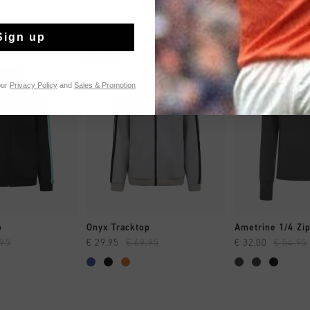
Sign up
sale
sale
our
Privacy Policy
and
Sales & Promotion
 EINKAUFEN
SCHNELL EINKAUFEN
SCHNELL E
p
Onyx Tracktop
Ametrine 1/4 Zi
,95
€ 29,95
€ 69,95
€ 32,00
€ 54,95