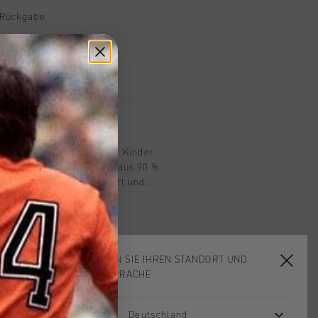
 Rückgabe
e Lieferung
mit Klarna
n
ningstop in Dark Slate fur Kinder.
rmaler Passform besteht aus 90 %
an und bietet Tragekomfort und
r verfugt uber atmungsaktive
ierende Details fur Outdoor-
chgehende Reissverschluss sorgt fur
st ideal fur einen aktiven Lebensstil.
WÄHLEN SIE IHREN STANDORT UND
IHRE SPRACHE
Deutschland