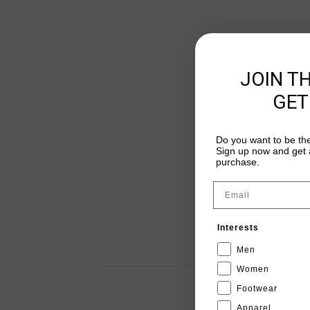
JOIN T
GET
Do you want to be the
Sign up now and get a
purchase.
Email
Interests
Men
Women
Footwear
Apparel