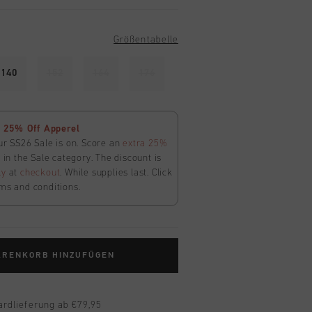
Größentabelle
140
152
164
176
 25% Off Apperel
ur SS26 Sale is on. Score an
extra 25%
in the Sale category. The discount is
ly
at
checkout
. While supplies last. Click
ms and conditions.
ARENKORB HINZUFÜGEN
ardlieferung ab €79,95