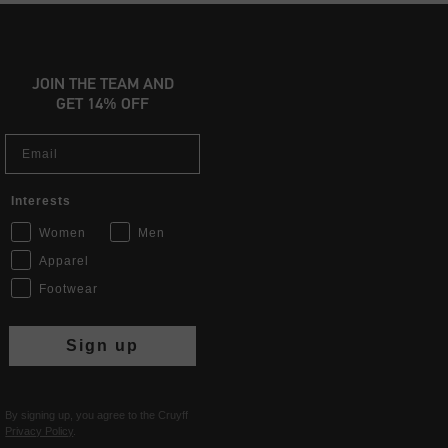
JOIN THE TEAM AND
GET 14% OFF
Email
Interests
Women
Men
Apparel
Footwear
Sign up
By signing up, you agree to the Cruyff
Privacy Policy
.