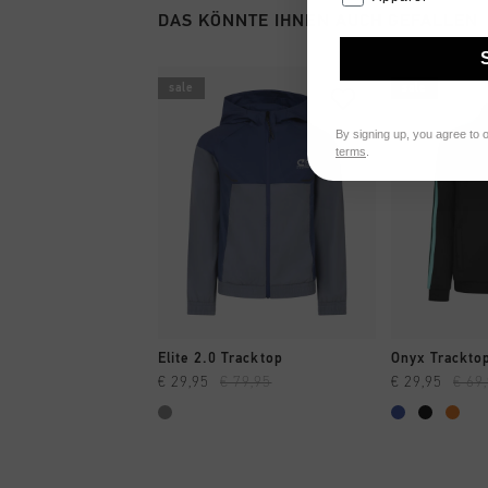
DAS KÖNNTE IHNEN AUCH GEFALLEN
sale
sale
By signing up, you agree to 
terms
.
SCHNELL EINKAUFEN
SCHNELL
Elite 2.0 Tracktop
Onyx Trackto
€ 29,95
€ 79,95
€ 29,95
€ 69