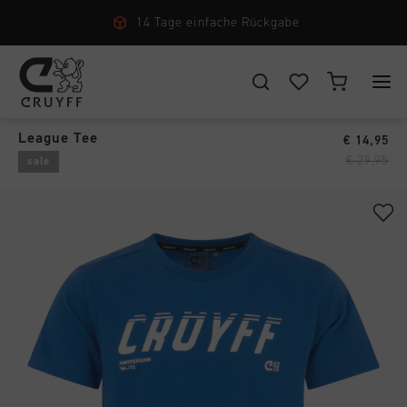
14 Tage einfache Rückgabe
T-Shirts
›
WÄHLEN SIE IHREN STANDORT UND IHRE SPRACHE
League Tee
€ 14,95
New Arrivals
€ 29,95
sale
Deutschland
Alle New Arrivals
Herren
Deutsch
Men
Alle Herren
Damen
Schuhe
CANCEL
WÄHLEN
Alle Damen
Kinder
Bekleidung
Schuhe
Accessories
Alle Kinder
Zubehör
Bekleidung
Neu
Schuhe