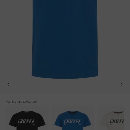
Football
Alle Zubehör
Sale
World Cup '74
Bekleidung
Accessories
Headwear
American Years
Football
Alle Sale
Sale
Bags
World Cup 2026
Accessories
Herren
Others
Sale
World Cup '74
Damen
City Pack
Sale
Kinder
Special Offers
Farbe auswählen