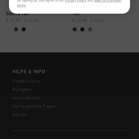
By signing up, you agree to our
Privacy Policy
and
Sales & Promotion
terms
.
Electra Tee
Tee
€ 12,95
€ 24,95
€ 12,95
€ 24,95
...
HILFE & INFO
Kundenservice
Rückgaben
Versandkosten
Häufig gestellte Fragen
Kontakt