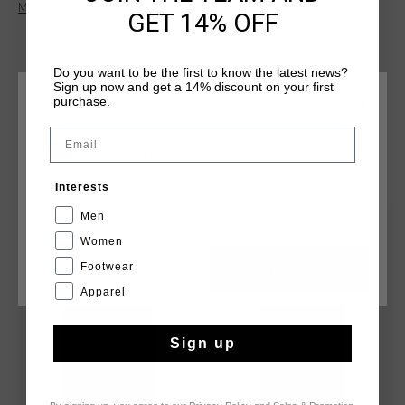
Mehr Informationen
wear, providing a comfortable and stylish option for everyday
GET 14% OFF
activities.
Do you want to be the first to know the latest news?
Sign up now and get a 14% discount on your first
purchase.
WÄHLEN SIE IHREN STANDORT UND IHRE SPRACHE
Email
Deutschland
DAS KÖNNTE IHNEN AUCH GEFALLEN
Interests
Deutsch
Men
sale
sale
Women
Footwear
CANCEL
WÄHLEN
Apparel
Sign up