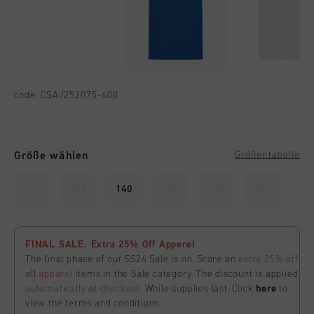
code:
CSAJ252075-600
Größe wählen
Größentabelle
116
128
140
152
164
176
FINAL SALE: Extra 25% Off Apperel
The final phase of our SS26 Sale is on. Score an
extra 25% off
all
apparel
items in the Sale category. The discount is applied
automatically
at
checkout
. While supplies last. Click
here
to
view the terms and conditions.