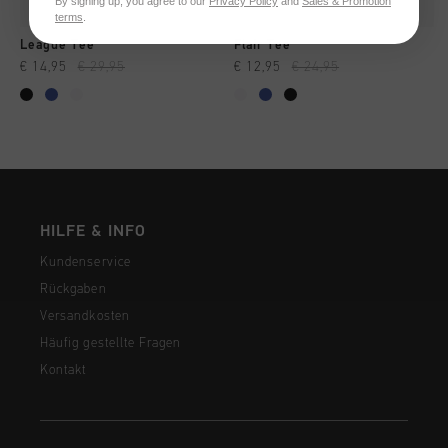
By signing up, you agree to our
Privacy Policy
and
Sales & Promotion
terms
.
League Tee
Flair Tee
€ 14,95
€ 29,95
€ 12,95
€ 24,95
HILFE & INFO
Kundenservice
Rückgaben
Versandkosten
Häufig gestellte Fragen
Kontakt